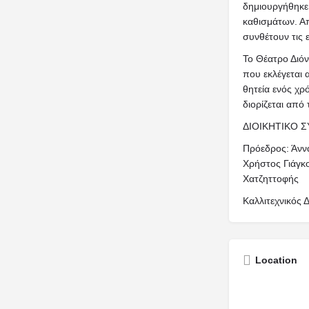
δημιουργήθηκε
καθισμάτων. Απ
συνθέτουν τις 
Το Θέατρο Διόν
που εκλέγεται 
θητεία ενός χρ
διορίζεται από 
ΔΙΟΙΚHΤΙΚΟ 
Πρόεδρος: Άνν
Χρήστος Γιάγκο
Χατζηττοφής
Καλλιτεχνικός 
Location