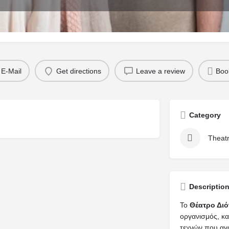
Reviews
Events
Va
0
E-Mail
Get directions
Leave a review
Boo
Category
Theat
Descriptio
Το
Θέατρο Δι
οργανισμός, κα
τεχνών που αγ