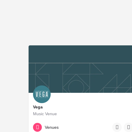
Vega
Music Venue
+45 33 25 70 11
Venues
Enghavevej 40, 1674 København, Denmark