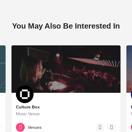
You May Also Be Interested In
Culture Box
Music Venue
+45 33 32 50 50
Venues
Kronprinsessegade 54, 1306 Copenhagen K, Denmark