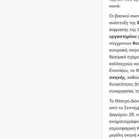
κοινά.
Οι βασικοί σκοπ
ανάπτυξη της
έκφρασης της θ
εργαστηρίου
γ
σύγχρονων
θε
κυπριακή σκην
θεατρικά σχήμα
καλλιτεχνών κ
Επιπλέον, το 
σκηνής
, καθώ
δυνατότητες δη
συνεργασίας το
Το Θέατρο Διό
από το Σεπτέμβ
Διαγόρου 29, σ
κινηματογράφο
ατμοσφαιρική 
μεγάλη σκηνή κ