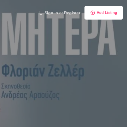
Sign in
or
Register
Add Listing