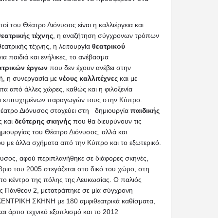
οί του Θέατρο Διόνυσος είναι η καλλιέργεια και
θεατρικής τέχνης
, η αναζήτηση σύγχρονων τρόπων
εατρικής τέχνης, η λειτουργία
θεατρικού
ια παιδιά και ενήλικες, το ανέβασμα
ατρικών έργων
που δεν έχουν ανέβει στην
ή, η συνεργασία με
νέους καλλιτέχνες
και με
τα από άλλες χώρες, καθώς και η φιλοξενία
αι επιτυχημένων παραγωγών τους στην Κύπρο.
Θέατρο Διόνυσος στοχεύει στη δημιουργία
παιδικής
ς και
δεύτερης σκηνής
που θα διευρύνουν τις
μιουργίας του Θέατρο Διόνυσος, αλλά και
υ με άλλα σχήματα από την Κύπρο και το εξωτερικό.
νυσος, αφού περιπλανήθηκε σε διάφορες σκηνές,
ριο του 2005 στεγάζεται στο δικό του χώρο, στη
το κέντρο της πόλης της Λευκωσίας. Ο παλιός
ς Πάνθεον 2, μετατράπηκε σε μία σύγχρονη
ΚΕΝΤΡΙΚΗ ΣΚΗΝΗ με 180 αμφιθεατρικά καθίσματα,
αι άρτιο τεχνικό εξοπλισμό και το 2012