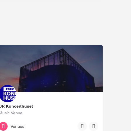
DR Koncerthuset
Music Venue
+45 35 20 62 62
Venues
Ørestads Blvd. 13, 2300 København, Denmark