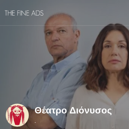
Θέατρο Διόνυσος
-